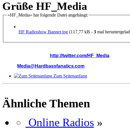
Grüße HF_Media
»HF_Media« hat folgende Datei angehängt:
HF Radioshow Banner.jpg
(117,77 kB -
3
mal heruntergelade
Hardbassfanatics Records
Follow me on Twitter:
http://twitter.com/HF_Media
Email:
Media@Hardbassfanatics.com
Zum Seitenanfang
Ähnliche Themen
Online Radios
»